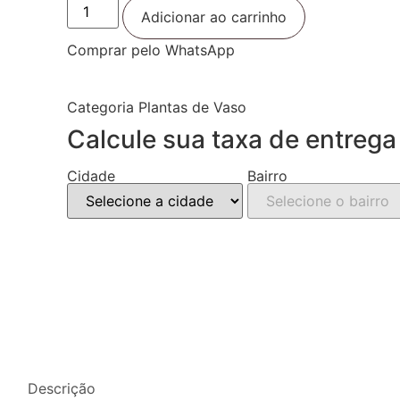
Bambu
da
Adicionar ao carrinho
Sorte
na
Comprar pelo WhatsApp
Barca
quantidade
Categoria
Plantas de Vaso
Calcule sua taxa de entrega
Cidade
Bairro
Descrição