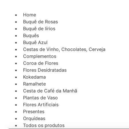
Ir
para
Home
o
Buquê de Rosas
conteúdo
Buquê de lírios
Buquês
Buquê Azul
Cestas de Vinho, Chocolates, Cerveja
Complementos
Coroa de Flores
Flores Desidratadas
Kokedama
Ramalhete
Cesta de Café da Manhã
Plantas de Vaso
Flores Artificiais
Presentes
Orquídeas
Todos os produtos