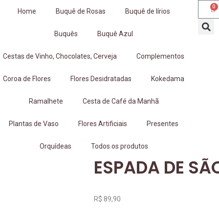
0
Home
Buquê de Rosas
Buquê de lírios
Buquês
Buquê Azul
Cestas de Vinho, Chocolates, Cerveja
Complementos
Coroa de Flores
Flores Desidratadas
Kokedama
Ramalhete
Cesta de Café da Manhã
Plantas de Vaso
Flores Artificiais
Presentes
Orquídeas
Todos os produtos
ESPADA DE SÃ
R$
89,90