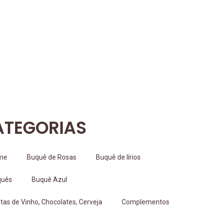
ATEGORIAS
me
Buquê de Rosas
Buquê de lírios
quês
Buquê Azul
tas de Vinho, Chocolates, Cerveja
Complementos