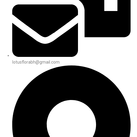
lotusflorabh@gmail.com