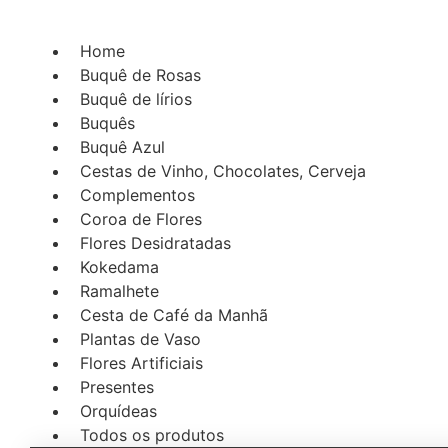
Ir
para
Home
o
Buquê de Rosas
conteúdo
Buquê de lírios
Buquês
Buquê Azul
Cestas de Vinho, Chocolates, Cerveja
Complementos
Coroa de Flores
Flores Desidratadas
Kokedama
Ramalhete
Cesta de Café da Manhã
Plantas de Vaso
Flores Artificiais
Presentes
Orquídeas
Todos os produtos